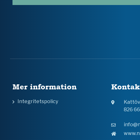
Mer information
Kontak
Integritetspolicy
Kattö
826 6
info@n
www.n