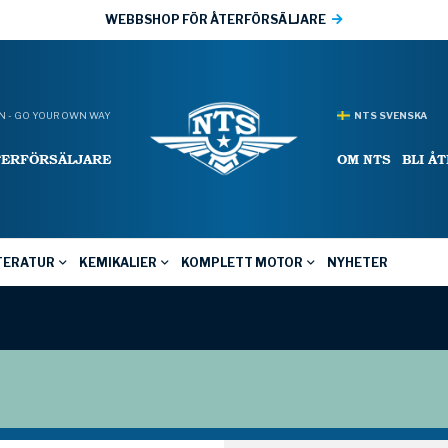
WEBBSHOP FÖR ÅTERFÖRSÄLJARE
 - GO YOUR OWN WAY
NTS SVENSKA
TERFÖRSÄLJARE
OM NTS
BLI Å
TERATUR
KEMIKALIER
KOMPLETT MOTOR
NYHETER