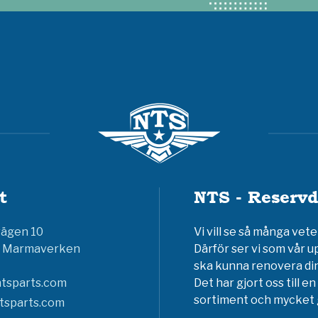
t
NTS - Reservd
vägen 10
Vi vill se så många ve
6 Marmaverken
Därför ser vi som vår u
ska kunna renovera din
tsparts.com
Det har gjort oss till 
sortiment och mycket g
tsparts.com