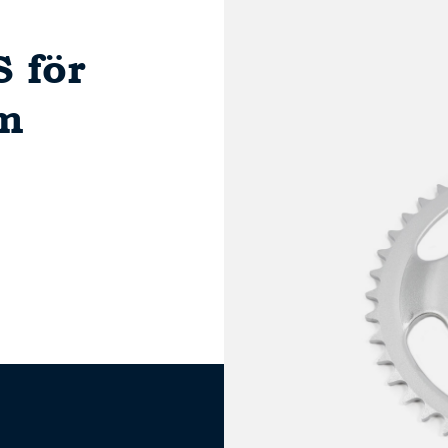
 för
m