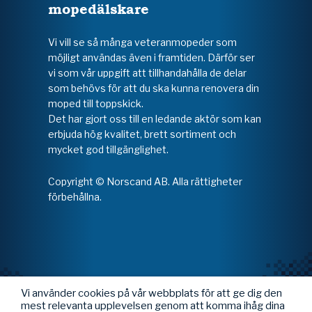
mopedälskare
Vi vill se så många veteranmopeder som
möjligt användas även i framtiden. Därför ser
vi som vår uppgift att tillhandahålla de delar
som behövs för att du ska kunna renovera din
moped till toppskick.
Det har gjort oss till en ledande aktör som kan
erbjuda hög kvalitet, brett sortiment och
mycket god tillgänglighet.
Copyright © Norscand AB. Alla rättigheter
förbehållna.
Vi använder cookies på vår webbplats för att ge dig den
mest relevanta upplevelsen genom att komma ihåg dina