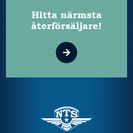
Hitta närmsta
återförsäljare!