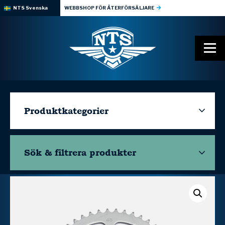
NTS Svenska
WEBBSHOP FÖR ÅTERFÖRSÄLJARE
Produktkategorier
Sök & filtrera
produkter