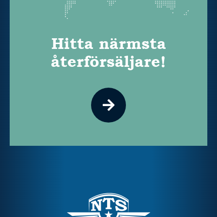
Hitta närmsta
återförsäljare!