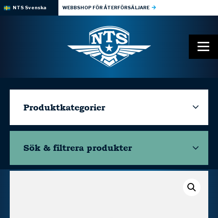
NTS Svenska
WEBBSHOP FÖR ÅTERFÖRSÄLJARE
Produktkategorier
Sök & filtrera
produkter