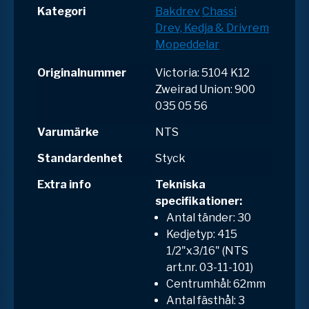
Kategori
Bakdrev
Chassi
Drev, Kedja & Drivrem
Mopeddelar
Originalnummer
Victoria: 5104 K12
Zweirad Union: 900
035 05 56
Varumärke
NTS
Standardenhet
Styck
Extra info
Tekniska
specifikationer:
Antal tänder: 30
Kedjetyp: 415
1/2"x3/16" (NTS
art.nr. 03-11-101)
Centrumhål: 62mm
Antal fästhål: 3