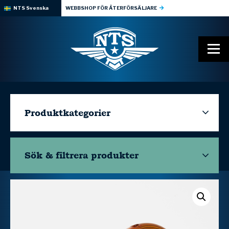
NTS Svenska
WEBBSHOP FÖR ÅTERFÖRSÄLJARE
Produktkategorier
Sök & filtrera
produkter