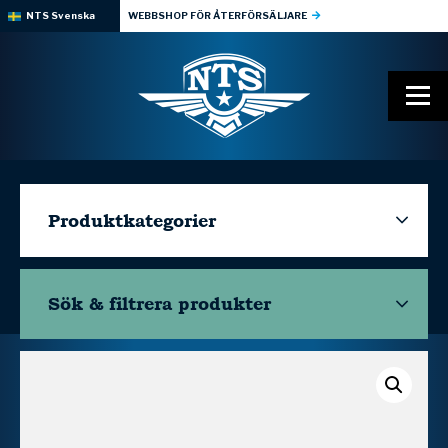
NTS Svenska
WEBBSHOP FÖR ÅTERFÖRSÄLJARE
Produktkategorier
Sök & filtrera
produkter