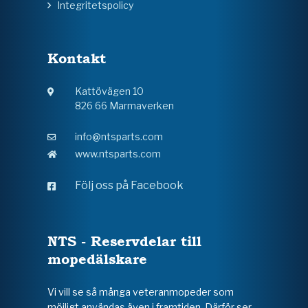
Integritetspolicy
Kontakt
Kattövägen 10
826 66 Marmaverken
info@ntsparts.com
www.ntsparts.com
Följ oss på Facebook
NTS - Reservdelar till
mopedälskare
Vi vill se så många veteranmopeder som
möjligt användas även i framtiden. Därför ser