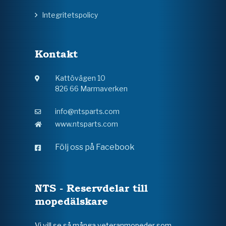
Integritetspolicy
Kontakt
Kattövägen 10
826 66 Marmaverken
info@ntsparts.com
www.ntsparts.com
Följ oss på Facebook
NTS - Reservdelar till
mopedälskare
Vi vill se så många veteranmopeder som