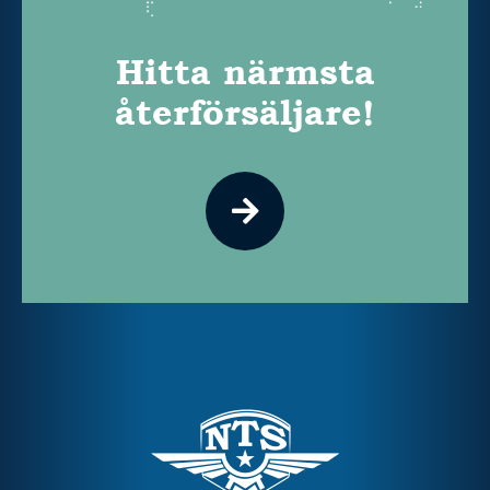
Hitta närmsta
återförsäljare!