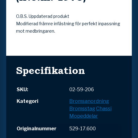
O.B.S. Uppdaterad produkt
Modifierad främre infästning för perfekt inpassning
mot medbringaren.
Specifikation
SKU:
02-59-206
Kategori
Bromsanordning
Bromsstag
Chassi
Mopeddelar
Originalnummer
529-17.600