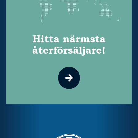
Hitta närmsta
återförsäljare!