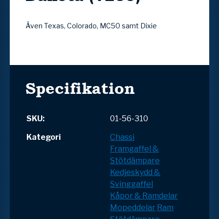
Även Texas, Colorado, MC50 samt Dixie
Specifikation
SKU:
01-56-310
Kategori
Chassi
Framgaffel &
Stötdämpare
Kedjeskydd &
Svinggaffel
Kåpor & Ramdelar
Mopeddelar
Ram