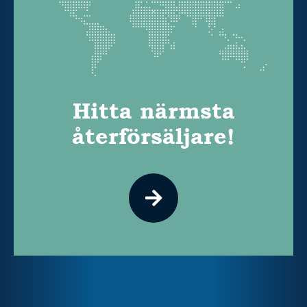
Hitta närmsta
återförsäljare!