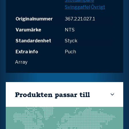
Stötdämpare
Svinggaffel
Övrigt
Originalnummer
367.2.21.027.1
Varumärke
NTS
Standardenhet
Styck
Extra info
Puch
Array
Produkten passar till