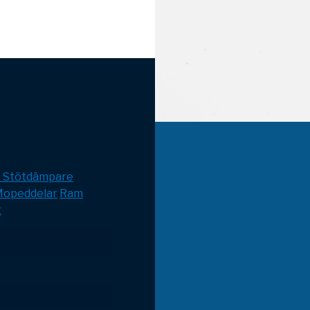
& Stötdämpare
opeddelar
Ram
t