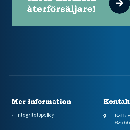
återförsäljare!
Mer information
Kontak
Integritetspolicy
Kattö
826 6