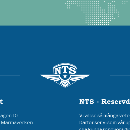
t
NTS - Reservd
vägen 10
Vi vill se så många ve
6 Marmaverken
Därför ser vi som vår u
ska kunna renovera din