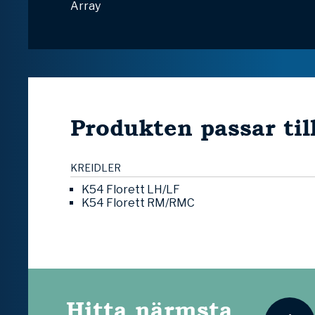
Array
Produkten passar til
KREIDLER
K54 Florett LH/LF
K54 Florett RM/RMC
Hitta närmsta