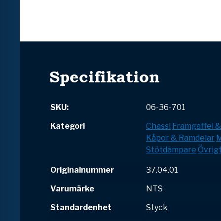
Specifikation
SKU:
06-36-701
Kategori
Chassi
Framgaffel 
Kåpor & Ramdelar
M
Stötdämpare
Övrig
Originalnummer
37.04.01
Varumärke
NTS
Standardenhet
Styck