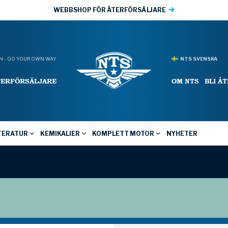
WEBBSHOP FÖR ÅTERFÖRSÄLJARE
 - GO YOUR OWN WAY
NTS SVENSKA
TERFÖRSÄLJARE
OM NTS
BLI Å
TERATUR
KEMIKALIER
KOMPLETT MOTOR
NYHETER