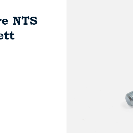
re NTS
ett