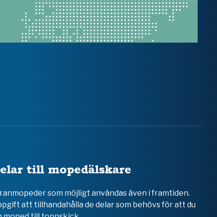
elar till mopedälskare
teranmopeder som möjligt användas även i framtiden.
ppgift att tillhandahålla de delar som behövs för att du
 moped till toppskick.