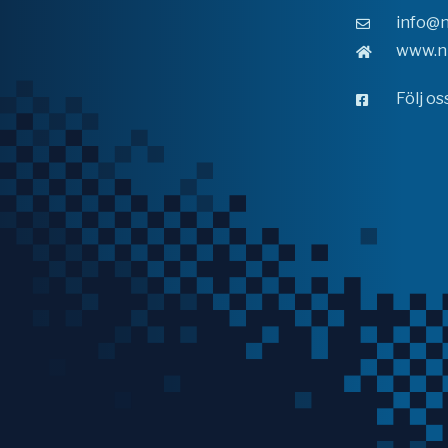
info@n
www.n
Följ o