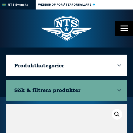
NTS Svenska
WEBBSHOP FÖR ÅTERFÖRSÄLJARE
Produktkategorier
Sök & filtrera
produkter