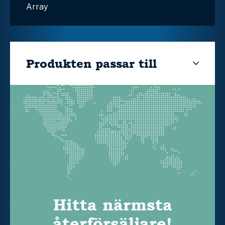
Array
Produkten passar till
Hitta närmsta
återförsäljare!