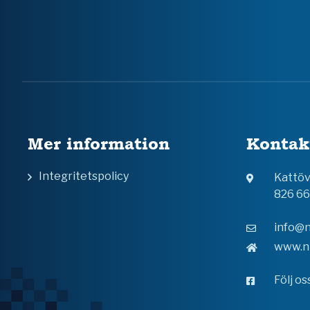
Mer information
Kontak
Integritetspolicy
Kattö
826 6
info@n
www.n
Följ o