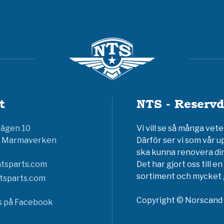
t
NTS - Reservd
vägen 10
Vi vill se så många ve
6 Marmaverken
Därför ser vi som vår u
ska kunna renovera din
tsparts.com
Det har gjort oss till 
sortiment och mycket g
tsparts.com
Copyright © Norscand A
ss på Facebook