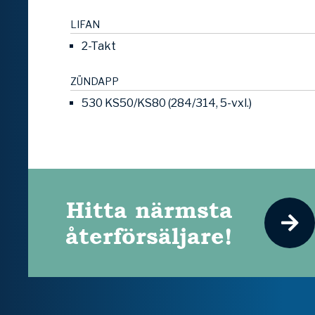
LIFAN
2-Takt
ZÜNDAPP
530 KS50/KS80 (284/314, 5-vxl.)
Hitta närmsta
återförsäljare!