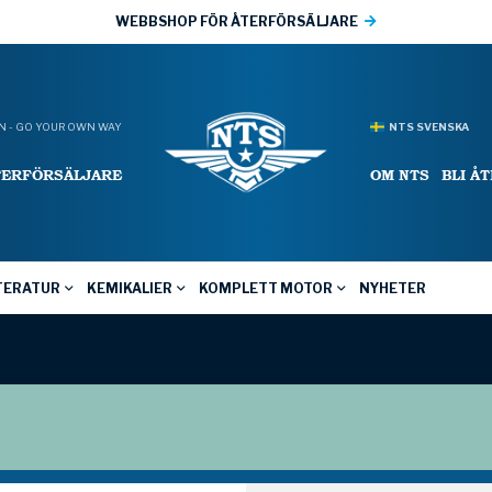
WEBBSHOP FÖR ÅTERFÖRSÄLJARE
 - GO YOUR OWN WAY
NTS SVENSKA
TERFÖRSÄLJARE
OM NTS
BLI Å
TERATUR
KEMIKALIER
KOMPLETT MOTOR
NYHETER