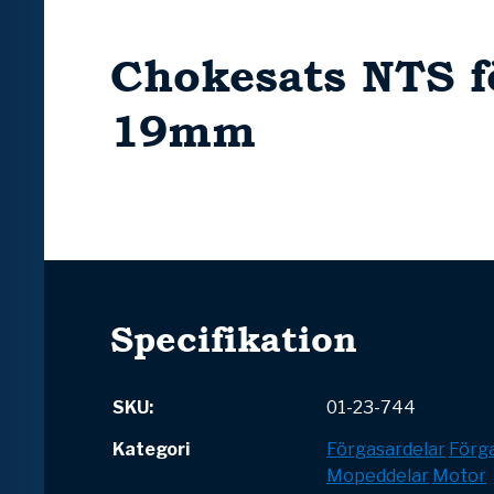
Chokesats NTS f
19mm
Specifikation
SKU:
01-23-744
Kategori
Förgasardelar
Förga
Mopeddelar
Motor