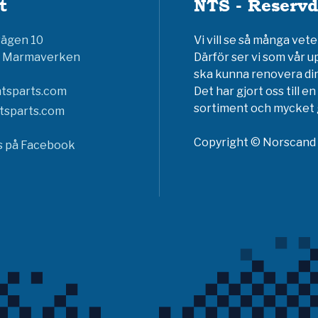
t
NTS - Reservd
vägen 10
Vi vill se så många ve
6 Marmaverken
Därför ser vi som vår u
ska kunna renovera din
tsparts.com
Det har gjort oss till 
sortiment och mycket g
tsparts.com
Copyright © Norscand A
ss på Facebook