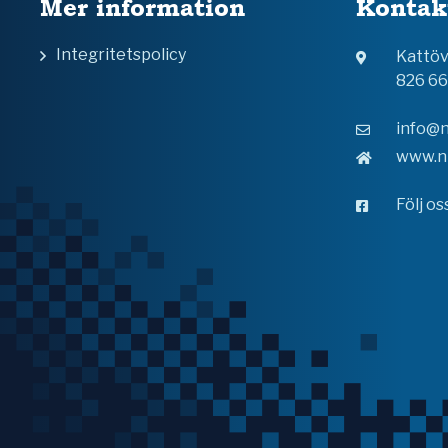
Mer information
Kontak
Integritetspolicy
Kattö
826 6
info@n
www.n
Följ o