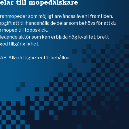
elar till mopedälskare
teranmopeder som möjligt användas även i framtiden.
ppgift att tillhandahålla de delar som behövs för att du
 moped till toppskick.
en ledande aktör som kan erbjuda hög kvalitet, brett
od tillgänglighet.
B. Alla rättigheter förbehållna.