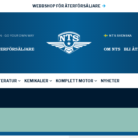
WEBBSHOP FÖR ÅTERFÖRSÄLJARE
 - GO YOUR OWN WAY
NTS SVENSKA
TERFÖRSÄLJARE
OM NTS
BLI Å
TERATUR
KEMIKALIER
KOMPLETT MOTOR
NYHETER