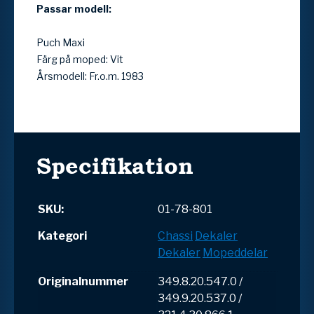
Passar modell:
Puch Maxi
Färg på moped: Vit
Årsmodell: Fr.o.m. 1983
Specifikation
SKU:
01-78-801
Kategori
Chassi
Dekaler
Dekaler
Mopeddelar
Originalnummer
349.8.20.547.0 /
349.9.20.537.0 /