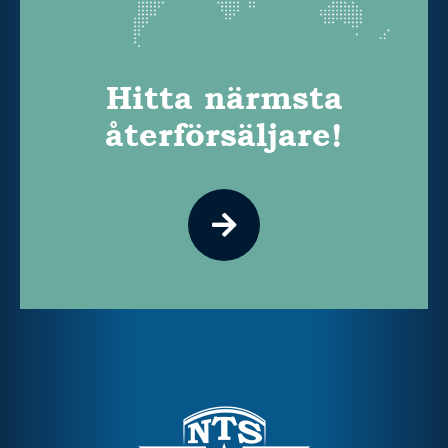
Hitta närmsta
återförsäljare!