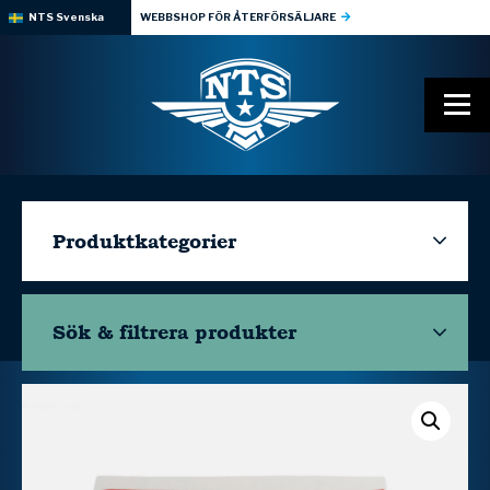
NTS Svenska
WEBBSHOP FÖR ÅTERFÖRSÄLJARE
Produktkategorier
Sök & filtrera
produkter