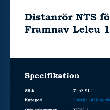
Distanrör NTS f
Framnav Leleu
Specifikation
SKU:
01-53-914
Kategori
Chassi
Hjul
Mopedde