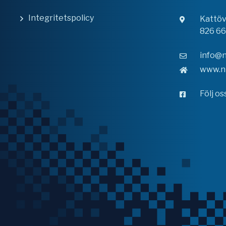
Integritetspolicy
Kattö
826 6
info@n
www.n
Följ o