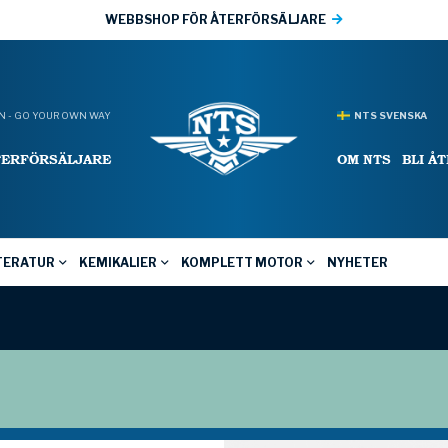
WEBBSHOP FÖR ÅTERFÖRSÄLJARE
 - GO YOUR OWN WAY
NTS SVENSKA
TERFÖRSÄLJARE
OM NTS
BLI Å
TERATUR
KEMIKALIER
KOMPLETT MOTOR
NYHETER