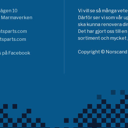
vägen 10
Vi vill se så många ve
6 Marmaverken
Därför ser vi som vår u
ska kunna renovera din
tsparts.com
Det har gjort oss till 
sortiment och mycket g
tsparts.com
Copyright © Norscand A
ss på Facebook