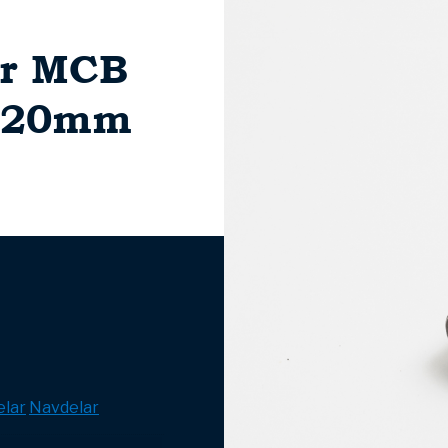
ör MCB
 120mm
lar
Navdelar