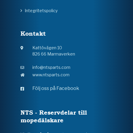
Integritetspolicy
Kontakt
Kattövägen 10
826 66 Marmaverken
info@ntsparts.com
www.ntsparts.com
Följ oss på Facebook
NTS - Reservdelar till
mopedälskare