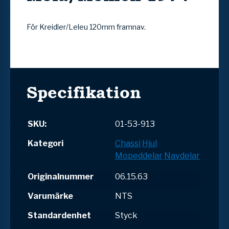
För Kreidler/Leleu 120mm framnav.
Specifikation
SKU:
01-53-913
Kategori
Chassi
Hjul
Mopeddelar
Navdelar
Originalnummer
06.15.63
Varumärke
NTS
Standardenhet
Styck