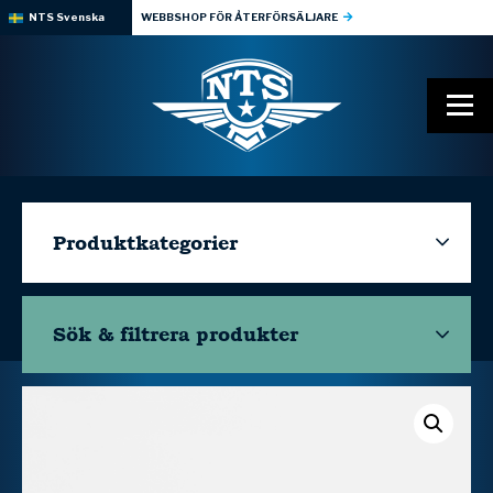
NTS Svenska
WEBBSHOP FÖR ÅTERFÖRSÄLJARE
Produktkategorier
Sök & filtrera
produkter