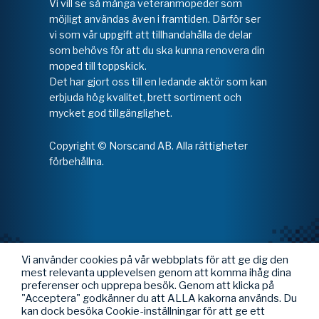
Vi vill se så många veteranmopeder som
möjligt användas även i framtiden. Därför ser
vi som vår uppgift att tillhandahålla de delar
som behövs för att du ska kunna renovera din
moped till toppskick.
Det har gjort oss till en ledande aktör som kan
erbjuda hög kvalitet, brett sortiment och
mycket god tillgänglighet.
Copyright © Norscand AB. Alla rättigheter
förbehållna.
Vi använder cookies på vår webbplats för att ge dig den
mest relevanta upplevelsen genom att komma ihåg dina
preferenser och upprepa besök. Genom att klicka på
"Acceptera" godkänner du att ALLA kakorna används. Du
kan dock besöka Cookie-inställningar för att ge ett