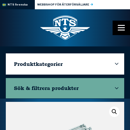
NTS Svenska
WEBBSHOP FÖR ÅTERFÖRSÄLJARE
Produktkategorier
Sök & filtrera
produkter