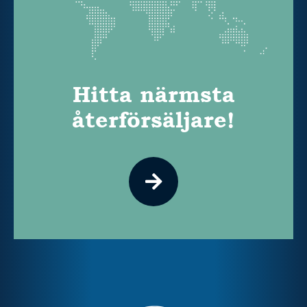
Hitta närmsta
återförsäljare!