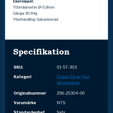
Ekernippel:
Ytterdiameter Ø=5,8mm
Gänga: BC44g
Ytbehandling: Galvaniserad
Specifikation
SKU:
01-57-303
Kategori
Chassi
Ekrar
Hjul
Mopeddelar
Originalnummer
296-25304-00
Varumärke
NTS
Standardenhet
Sats