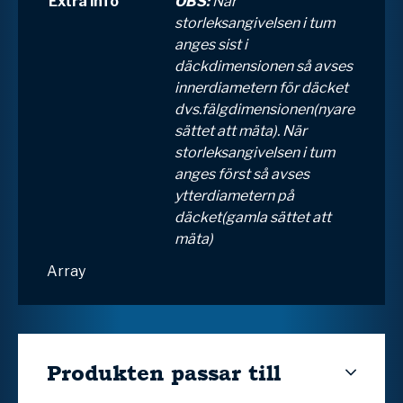
Extra info
OBS:
När
storleksangivelsen i tum
anges sist i
däckdimensionen så avses
innerdiametern för däcket
dvs.fälgdimensionen(nyare
sättet att mäta). När
storleksangivelsen i tum
anges först så avses
ytterdiametern på
däcket(gamla sättet att
mäta)
Array
Produkten passar till