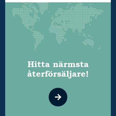
Hitta närmsta
återförsäljare!