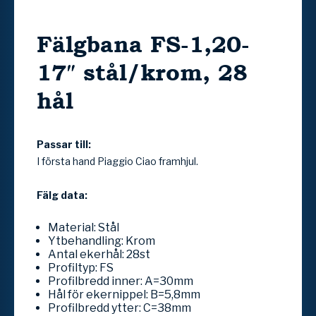
Fälgbana FS-1,20-
17″ stål/krom, 28
hål
Passar till:
I första hand Piaggio Ciao framhjul.
Fälg data:
Material: Stål
Ytbehandling: Krom
Antal ekerhål: 28st
Profiltyp: FS
Profilbredd inner: A=30mm
Hål för ekernippel: B=5,8mm
Profilbredd ytter: C=38mm