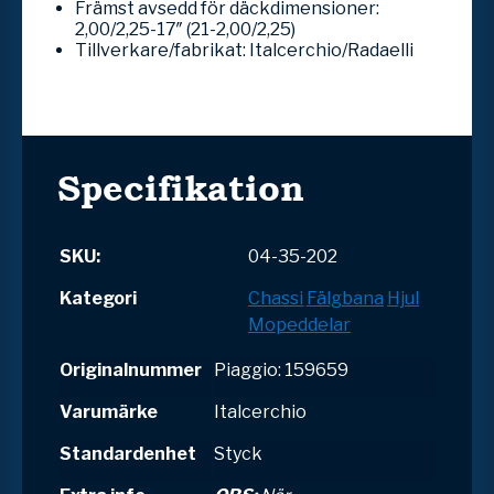
Främst avsedd för däckdimensioner:
2,00/2,25-17″ (21-2,00/2,25)
Tillverkare/fabrikat: Italcerchio/Radaelli
Specifikation
SKU:
04-35-202
Kategori
Chassi
Fälgbana
Hjul
Mopeddelar
Originalnummer
Piaggio: 159659
Varumärke
Italcerchio
Standardenhet
Styck