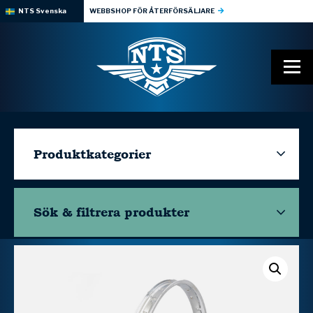
NTS Svenska
WEBBSHOP FÖR ÅTERFÖRSÄLJARE
Produktkategorier
Sök & filtrera
produkter