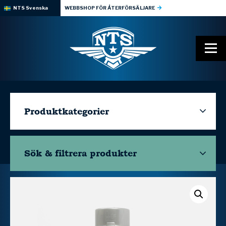
NTS Svenska
WEBBSHOP FÖR ÅTERFÖRSÄLJARE
Produktkategorier
Sök & filtrera
produkter