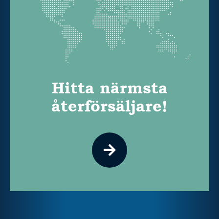
Hitta närmsta
återförsäljare!