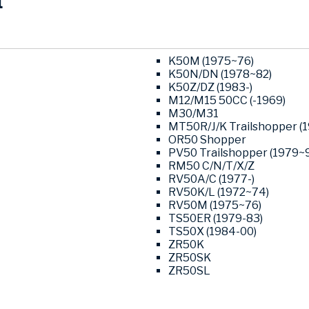
l
K50M (1975~76)
K50N/DN (1978~82)
K50Z/DZ (1983-)
M12/M15 50CC (-1969)
M30/M31
MT50R/J/K Trailshopper (
OR50 Shopper
PV50 Trailshopper (1979~9
RM50 C/N/T/X/Z
RV50A/C (1977-)
RV50K/L (1972~74)
RV50M (1975~76)
TS50ER (1979-83)
TS50X (1984-00)
ZR50K
ZR50SK
ZR50SL