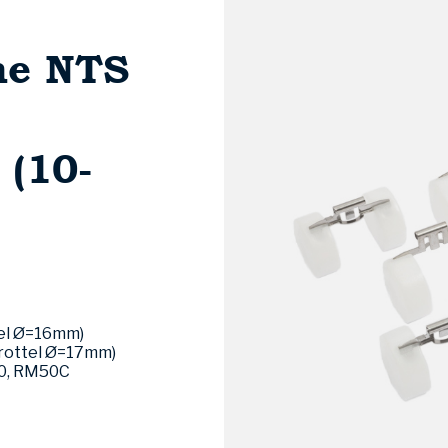
ne NTS
(10-
tel Ø=16mm)
rottel Ø=17mm)
50, RM50C