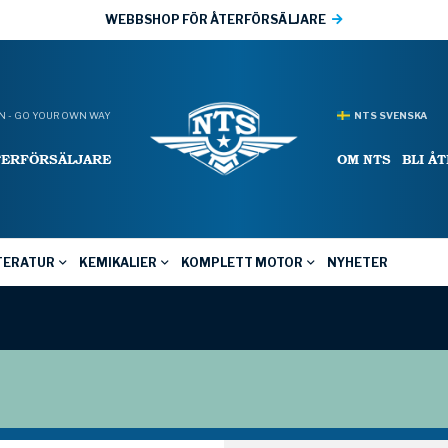
WEBBSHOP FÖR ÅTERFÖRSÄLJARE
 - GO YOUR OWN WAY
NTS SVENSKA
TERFÖRSÄLJARE
OM NTS
BLI Å
TERATUR
KEMIKALIER
KOMPLETT MOTOR
NYHETER