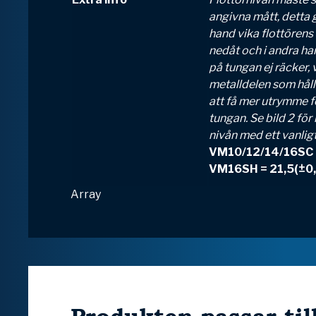
angivna mått, detta 
hand vika flottörens
nedåt och i andra ha
på tungan ej räcker, 
metalldelen som håll
att få mer utrymme fö
tungan. Se bild 2 för
nivån med ett vanlig
VM10/12/14/16SC 
VM16SH = 21,5(±0
Array