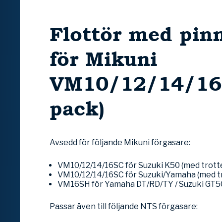
Flottör med pin
för Mikuni
VM10/12/14/16 
pack)
Avsedd för följande Mikuni förgasare:
VM10/12/14/16SC för Suzuki K50 (med trot
VM10/12/14/16SC för Suzuki/Yamaha (med t
VM16SH för Yamaha DT/RD/TY / Suzuki GT
Passar även till följande NTS förgasare: