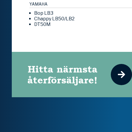
YAMAHA
Bop LB3
Chappy LB50/LB2
DT50M
Hitta närmsta
återförsäljare!