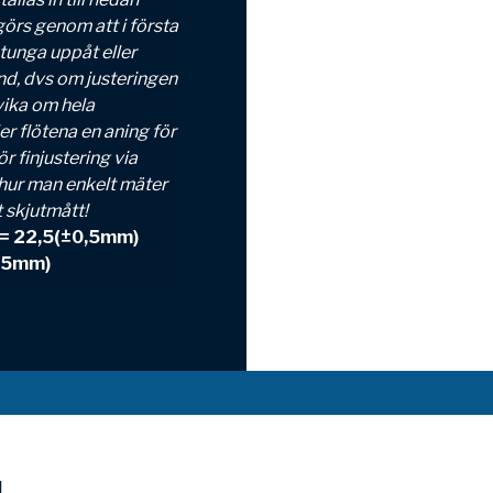
görs genom att i första
 tunga uppåt eller
nd, dvs om justeringen
vika om hela
er flötena en aning för
r finjustering via
 hur man enkelt mäter
t skjutmått!
= 22,5(±0,5mm)
,5mm)