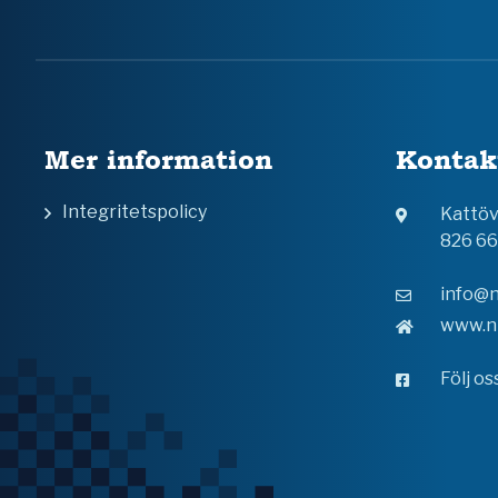
Mer information
Kontak
Integritetspolicy
Kattö
826 6
info@n
www.n
Följ o