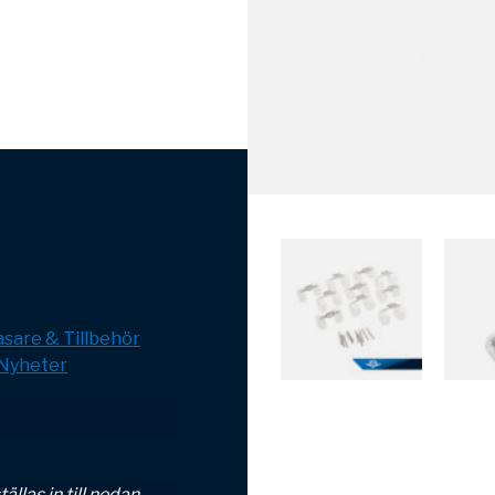
sare & Tillbehör
Nyheter
ällas in till nedan