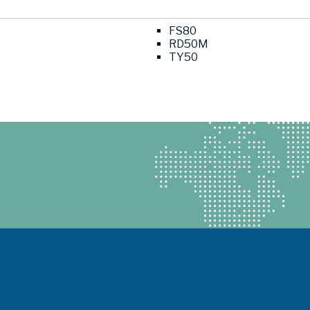
FS80
RD50M
TY50