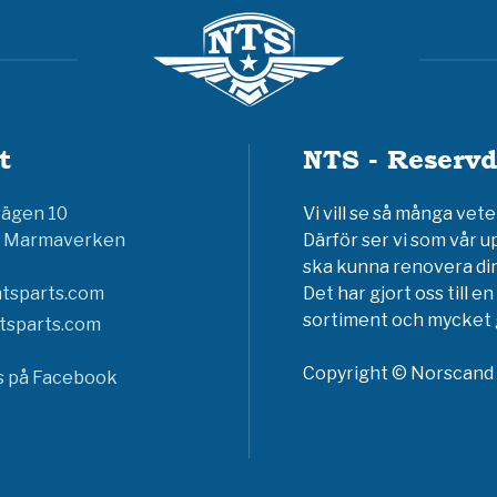
t
NTS - Reservd
vägen 10
Vi vill se så många ve
6 Marmaverken
Därför ser vi som vår u
ska kunna renovera din
tsparts.com
Det har gjort oss till 
sortiment och mycket g
tsparts.com
Copyright © Norscand A
ss på Facebook