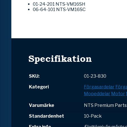
01-24-201 NTS-VM16SH
06-64-101 NTS-VM16SC
Specifikation
SKU:
01-23-830
Kategori
Förgasardelar
Förga
Mopeddelar
Motor
Varumärke
NTS Premium Parts
Standardenhet
10-Pack
Extra info
Flottörnivån måste st