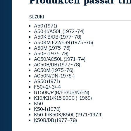
Produkten passar til
SUZUKI
A50 (1971)
A50-II/A50L (1972~74)
A50K B/DB (1977~78)
A50KM E22/E39 (1975~76)
A50M (1975~76)
A50P (1975-78)
AC50/AC50L (1971~74)
AC50B/DB (1977~78)
AC50M (1975~76)
AC50N/DN (1978-)
AS50 (1971)
F50/-2/-3/-4
GT50K/P (B/EB/UB/N/EN)
K10/K11/K15 80CC (~1969)
K50
K50-I (1970)
K50-II/K50K/K50L (1971~1974)
K50B/DB (1977~78)