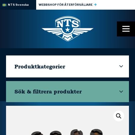
NTS Svenska
WEBBSHOP FÖR ÅTERFÖRSÄLJARE
Produktkategorier
Sök & filtrera
produkter