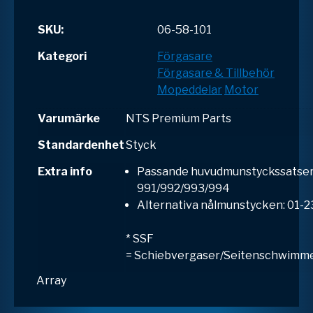
SKU:
06-58-101
Kategori
Förgasare
Förgasare & Tillbehör
Mopeddelar
Motor
Varumärke
NTS Premium Parts
Standardenhet
Styck
Extra info
Passande huvudmunstyckssatser:
991/992/993/994
Alternativa nålmunstycken: 01-
* SSF
=
S
chiebvergaser/
S
eitenschwimme
Array