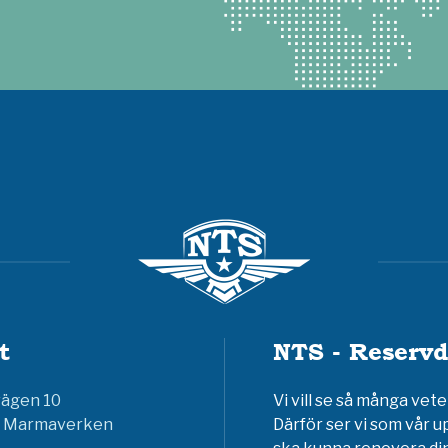
t
NTS - Reservd
vägen 10
Vi vill se så många ve
6 Marmaverken
Därför ser vi som vår u