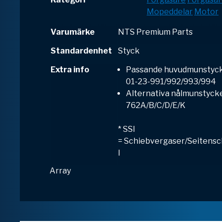
Mopeddelar
Motor
Varumärke
NTS Premium Parts
Standardenhet
Styck
Extra info
Passande huvudmunstyck
01-23-991/992/993/994
Alternativa nålmunstycke
762A/B/C/D/E/K
* SSI
=
S
chiebvergaser/
S
eitens
I
Array