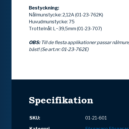
Bestyckning:
Nålmunstycke: 2,12A (01-23-762K)
Huvudmunstycke: 75
Trottelnål: L~39,5mm (01-23-707)
OBS:
Till de flesta applikationer passar nålmuns
bäst! (Se art.nr: 01-23-762E)
Specifikation
SKU:
01-21-601
Kategori
Förgasare
Förgasar