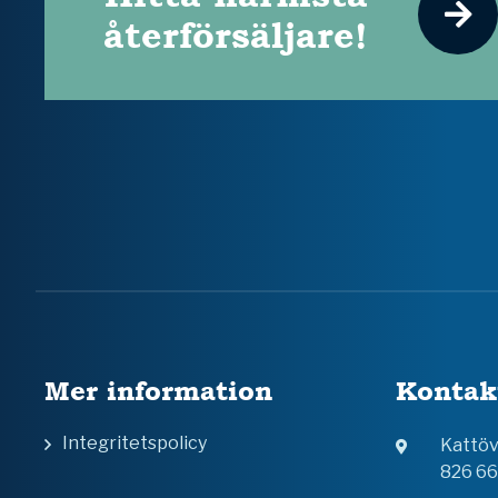
återförsäljare!
Mer information
Kontak
Integritetspolicy
Kattö
826 6