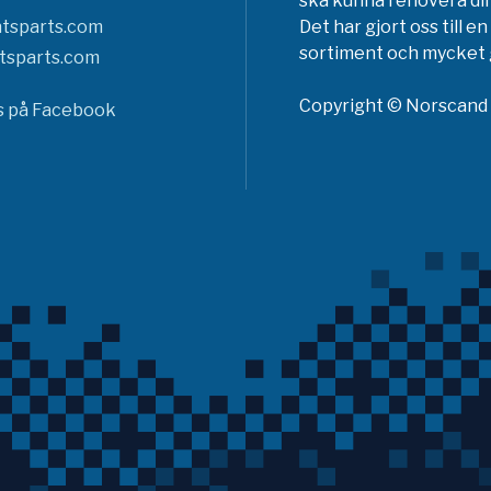
ska kunna renovera din
tsparts.com
Det har gjort oss till 
sortiment och mycket g
tsparts.com
Copyright © Norscand A
ss på Facebook