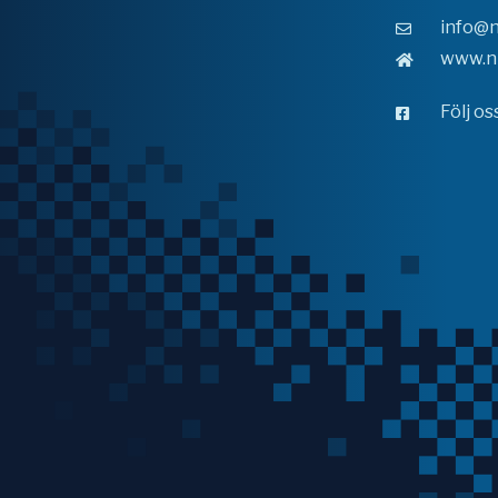
info@n
www.n
Följ o