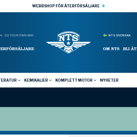
WEBBSHOP FÖR ÅTERFÖRSÄLJARE
 - GO YOUR OWN WAY
NTS SVENSKA
TERFÖRSÄLJARE
OM NTS
BLI Å
TERATUR
KEMIKALIER
KOMPLETT MOTOR
NYHETER