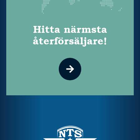
Hitta närmsta
återförsäljare!