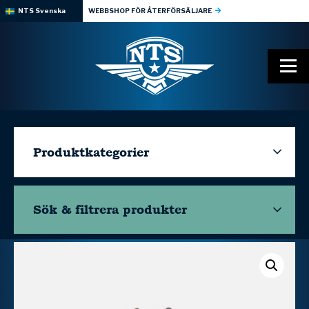
NTS Svenska
WEBBSHOP FÖR ÅTERFÖRSÄLJARE
Produktkategorier
Sök & filtrera
produkter