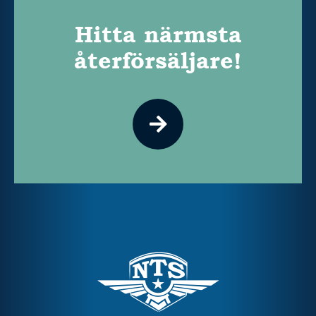
Hitta närmsta
återförsäljare!