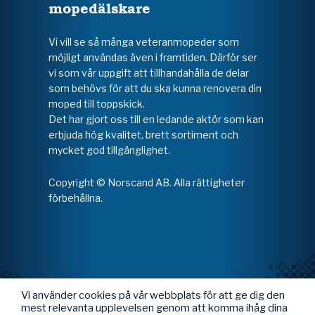
mopedälskare
Vi vill se så många veteranmopeder som
möjligt användas även i framtiden. Därför ser
vi som vår uppgift att tillhandahålla de delar
som behövs för att du ska kunna renovera din
moped till toppskick.
Det har gjort oss till en ledande aktör som kan
erbjuda hög kvalitet, brett sortiment och
mycket god tillgänglighet.
Copyright © Norscand AB. Alla rättigheter
förbehållna.
Vi använder cookies på vår webbplats för att ge dig den
mest relevanta upplevelsen genom att komma ihåg dina