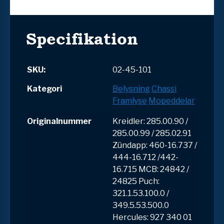
Specifikation
SKU:
02-45-101
Kategori
Belysning
Chassi
Framlyse
Mopeddelar
Originalnummer
Kreidler: 285.00.90 /
285.00.99 / 285.02.91
Zündapp: 460-16.737 /
444-16.712 /442-
16.715 MCB: 24842 /
24825 Puch:
321.1.53.100.0 /
349.5.53.500.0
Hercules: 927 340 01