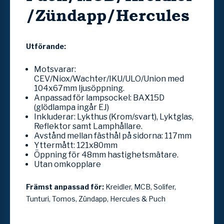
/Zündapp/Hercules
Utförande:
Motsvarar:
CEV/Niox/Wachter/IKU/ULO/Union med
104x67mm ljusöppning.
Anpassad för lampsockel: BAX15D
(glödlampa ingår EJ)
Inkluderar: Lykthus (Krom/svart), Lyktglas,
Reflektor samt Lamphållare.
Avstånd mellan fästhål på sidorna: 117mm
Yttermått: 121x80mm
Öppning för 48mm hastighetsmätare.
Utan omkopplare
Främst anpassad för:
Kreidler, MCB, Solifer,
Tunturi, Tomos, Zündapp, Hercules & Puch