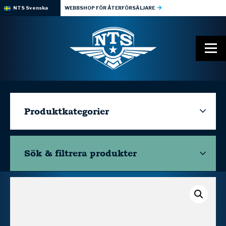
NTS Svenska
WEBBSHOP FÖR ÅTERFÖRSÄLJARE
Produktkategorier
Sök & filtrera
produkter