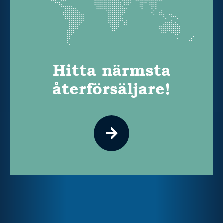
Hitta närmsta
återförsäljare!