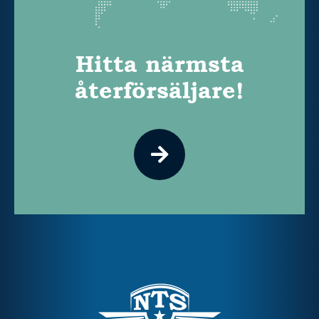
Hitta närmsta
återförsäljare!