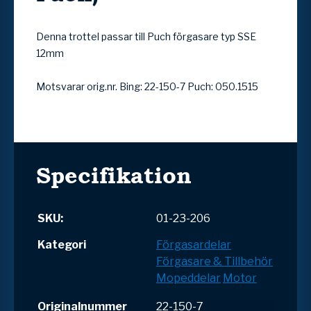
Denna trottel passar till Puch förgasare typ SSE
12mm
Motsvarar orig.nr. Bing: 22-150-7 Puch: 050.1515
Specifikation
SKU:
01-23-206
Kategori
Förgasardelar
Förgasare & Tillbehör
Mopeddelar
Motor
Originalnummer
22-150-7