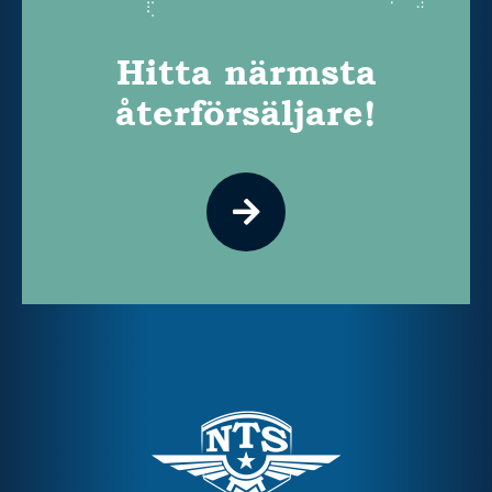
Hitta närmsta
återförsäljare!