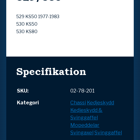
529 KS50 1977-1983
530 KS50
530 KS80
Specifikation
SKU:
02-78-201
Kategori
Chassi
Kedjeskydd
Kedjeskydd &
Svinggaffel
Mopeddelar
Svingaxel
Svinggaffel