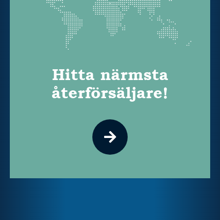
Hitta närmsta
återförsäljare!