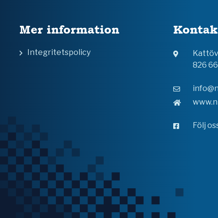
Mer information
Kontak
Integritetspolicy
Kattö
826 6
info@n
www.n
Följ o