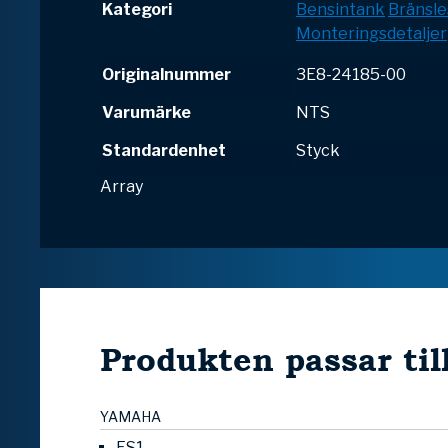
Kategori
Bensintank
Bränsl
Monteringsdetaljer
Originalnummer
3E8-24185-00
Varumärke
NTS
Standardenhet
Styck
Array
Produkten passar til
YAMAHA
FS1