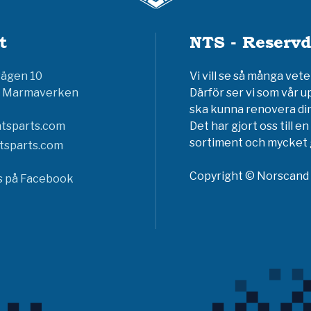
t
NTS - Reservd
vägen 10
Vi vill se så många ve
6 Marmaverken
Därför ser vi som vår u
ska kunna renovera din
tsparts.com
Det har gjort oss till 
sortiment och mycket g
tsparts.com
Copyright © Norscand A
ss på Facebook