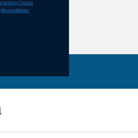
esystem
Chassi
Mopeddelar
l