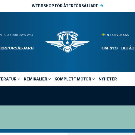
WEBBSHOP FÖR ÅTERFÖRSÄLJARE
 - GO YOUR OWN WAY
NTS SVENSKA
TERFÖRSÄLJARE
OM NTS
BLI Å
TERATUR
KEMIKALIER
KOMPLETT MOTOR
NYHETER