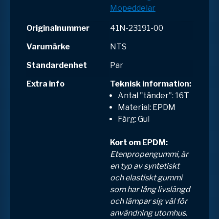
Mopeddelar
Originalnummer
41N-23191-00
Varumärke
NTS
Standardenhet
Par
Extra info
Teknisk information:
Antal "tänder": 16T
Material: EPDM
Färg: Gul
Kort om EPDM:
Etenpropengummi, är
en typ av syntetiskt
och elastiskt gummi
som har lång livslängd
och lämpar sig väl för
användning utomhus.