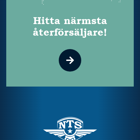
Hitta närmsta
återförsäljare!