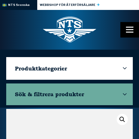
NTS Svenska
WEBBSHOP FÖR ÅTERFÖRSÄLJARE
Produktkategorier
Sök & filtrera
produkter