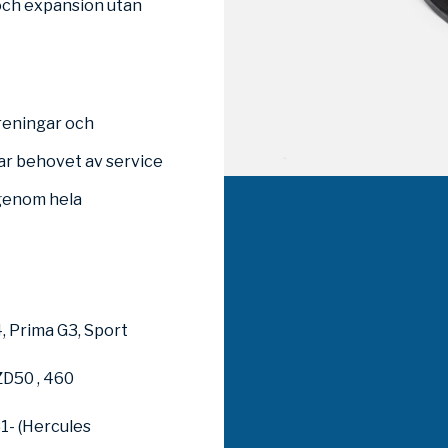
 och expansion utan
reningar och
ar behovet av service
 genom hela
, Prima G3, Sport
D50 , 460
1- (Hercules