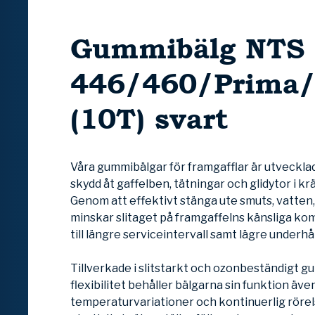
Gummibälg NTS 
446/460/Prima
(10T) svart
Våra gummibälgar för framgafflar är utvecklad
skydd åt gaffelben, tätningar och glidytor i kr
Genom att effektivt stänga ute smuts, vatten,
minskar slitaget på framgaffelns känsliga k
till längre serviceintervall samt lägre underh
Tillverkade i slitstarkt och ozonbeständigt 
flexibilitet behåller bälgarna sin funktion äve
temperaturvariationer och kontinuerlig rörel