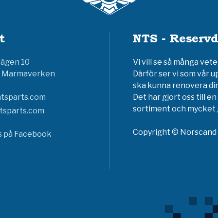
t
NTS - Reservd
vägen 10
Vi vill se så många ve
6 Marmaverken
Därför ser vi som vår u
ska kunna renovera din
tsparts.com
Det har gjort oss till 
sortiment och mycket g
tsparts.com
Copyright © Norscand A
ss på Facebook