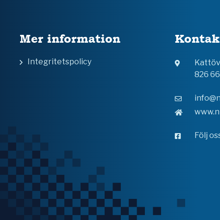
Mer information
Kontak
Integritetspolicy
Kattö
826 6
info@n
www.n
Följ o