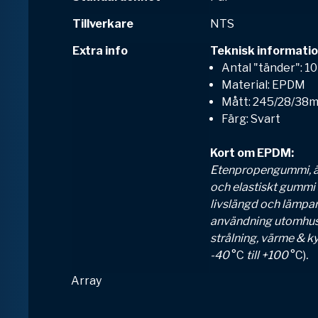
Tillverkare
NTS
Extra info
Teknisk informatio
Antal "tänder": 1
Material: EPDM
Mått: 245/28/38
Färg: Svart
Kort om EPDM:
Etenpropengummi, är
och elastiskt gummi
livslängd och lämpar 
användning utomhus.
strålning, värme & k
-40
°C
till +100
°C)
.
Array