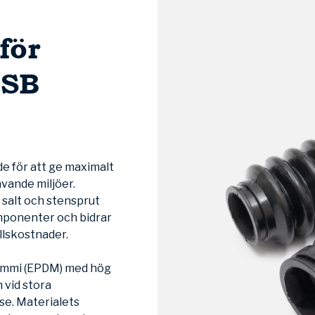
för
/SB
e för att ge maximalt
ävande miljöer.
 salt och stensprut
omponenter och bidrar
ållskostnader.
gummi (EPDM) med hög
n vid stora
se. Materialets