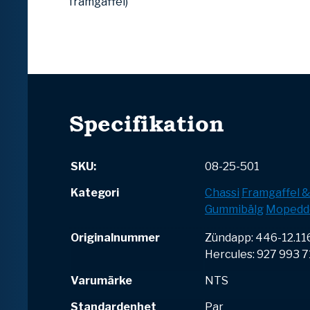
framgaffel)
Specifikation
SKU:
08-25-501
Kategori
Chassi
Framgaffel 
Gummibälg
Mopedd
Originalnummer
Zündapp: 446-12.11
Hercules: 927 993 
Varumärke
NTS
Standardenhet
Par