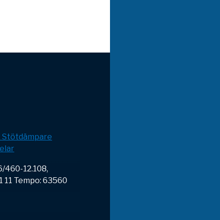
& Stötdämpare
elar
6/460-12.108,
71 11 Tempo: 63560