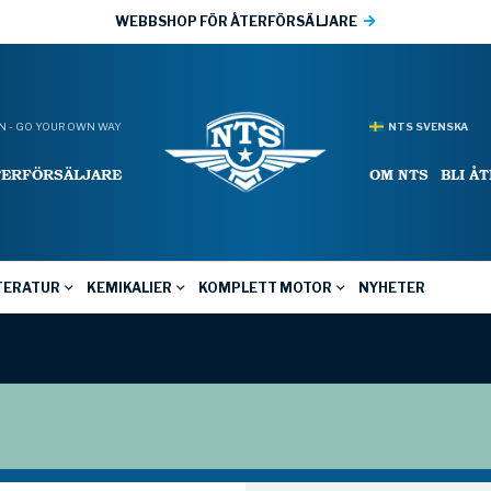
WEBBSHOP FÖR ÅTERFÖRSÄLJARE
 - GO YOUR OWN WAY
NTS SVENSKA
TERFÖRSÄLJARE
OM NTS
BLI Å
TERATUR
KEMIKALIER
KOMPLETT MOTOR
NYHETER