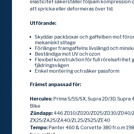
elasticitet säkerställer följsam kompression
att spricka eller deformeras över tid.
Utförande:
Skyddar packboxar och gaffelben mot föro
mekaniskt slitage
Förlänger framgaffelns livslängd och minsk
Beständiga mot UV och ozon
Flexibel konstruktion för full rörelsefrihet
fjädringsvägen
Enkel montering och säker passform
Främst anpassad för:
Hercules:
Prima S/5S/SX, Supra 2D/3D, Supra 4
Bike
Zündapp:
446 ZD10/ZD20/ZD25/ZD30/ZD40/Z
ZX25/ZA25/ZA40/ZL25/ZS25/ZE40
Tempo:
Panter 460 & Corvette 380 fr.o.m 198