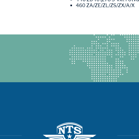
460 ZA/ZE/ZL/ZS/ZX/A/X