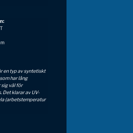
n:
0T
mm
 en typ av syntetiskt
 som har lång
sig väl för
 Det klarar av UV-
yla (arbetstemperatur