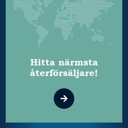
Hitta närmsta
återförsäljare!