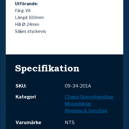
Utförande:
Färg: Vit
Längd: 100mm
Hål Ø: 24mm
Säljes styckevis
Specifikation
SKU:
09-34-201A
Kategori
Chassi
Gummihandtag
Mopeddelar
Reglage & Handtag
Varumärke
NTS