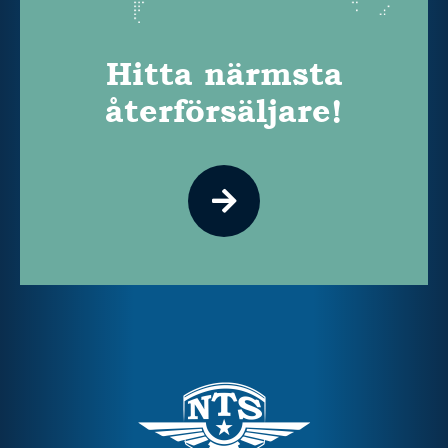
Hitta närmsta
återförsäljare!