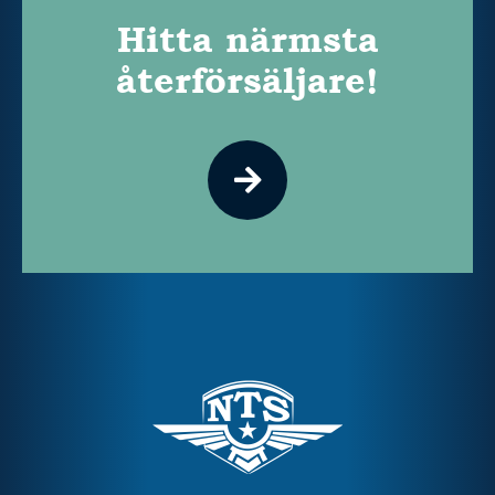
Hitta närmsta
återförsäljare!