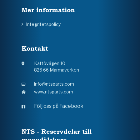
Mer information
Integritetspolicy
Kontakt
Kattövägen 10
826 66 Marmaverken
info@ntsparts.com
www.ntsparts.com
Följ oss på Facebook
NTS - Reservdelar till
mopedälskare