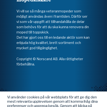
Vi vill se så många veteranmopeder som
möjligt användas även i framtiden. Därför ser
vi som vår uppgift att tillhandahålla de delar
som behövs för att du ska kunna renovera din
moped till toppskick.
Det har gjort oss till en ledande aktör som kan
erbjuda hög kvalitet, brett sortiment och
mycket god tillgänglighet.
Copyright © Norscand AB. Alla rättigheter
förbehållna.
Vi använder cookies på vår webbplats för att ge dig den
mest relevanta upplevelsen genom att komma ihåg dina
preferenser och upprepa besök. Genom att klicka på