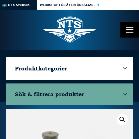
NTS Svenska
WEBBSHOP FÖR ÅTERFÖRSÄLJARE
Produktkategorier
Sök & filtrera
produkter