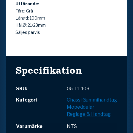
Utförande:
Färg: Grå
Längd: 100mm
Hål Ø: 21/23mm
Säljes parvis
Specifikation
SKU:
06-11-103
Kategori
Chassi
Gummihandtag
Mopeddelar
Reglage & Handtag
Varumärke
NTS