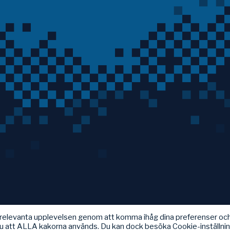
t relevanta upplevelsen genom att komma ihåg dina preferenser oc
u att ALLA kakorna används. Du kan dock besöka Cookie-inställni