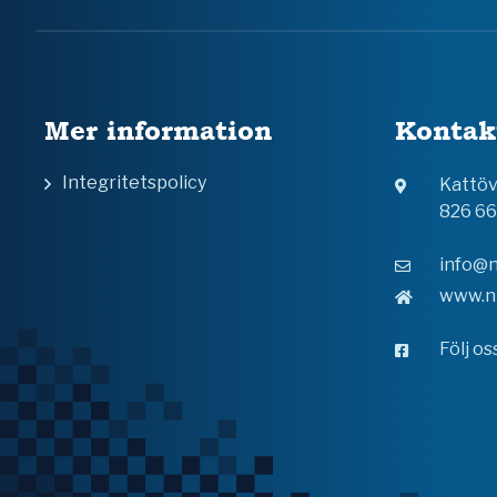
Mer information
Kontak
Integritetspolicy
Kattö
826 6
info@n
www.n
Följ o