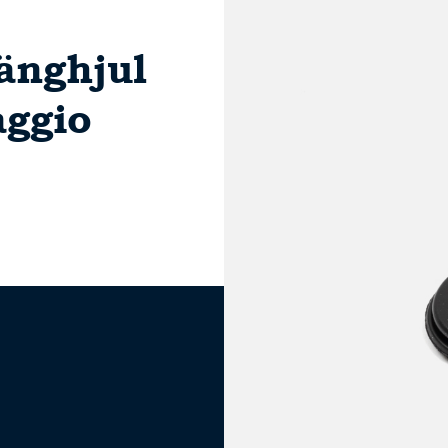
änghjul
aggio