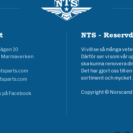
t
NTS - Reservd
vägen 10
Vi vill se så många ve
6 Marmaverken
Därför ser vi som vår u
ska kunna renovera din
tsparts.com
Det har gjort oss till 
sortiment och mycket g
tsparts.com
Copyright © Norscand A
ss på Facebook