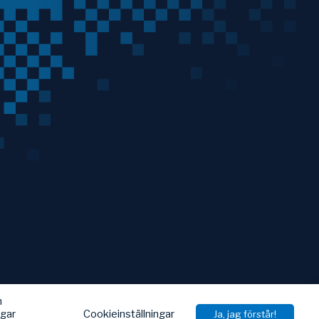
h
Cookieinställningar
ngar
Ja, jag förstår!