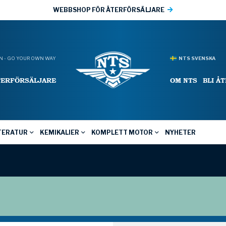
WEBBSHOP FÖR ÅTERFÖRSÄLJARE
 - GO YOUR OWN WAY
NTS SVENSKA
TERFÖRSÄLJARE
OM NTS
BLI Å
TERATUR
KEMIKALIER
KOMPLETT MOTOR
NYHETER