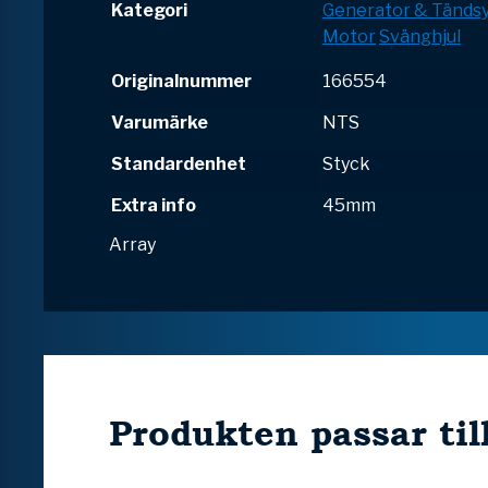
Kategori
Generator & Tänds
Motor
Svänghjul
Originalnummer
166554
Varumärke
NTS
Standardenhet
Styck
Extra info
45mm
Array
Produkten passar til