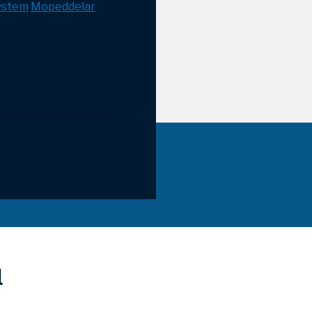
ystem
Mopeddelar
l