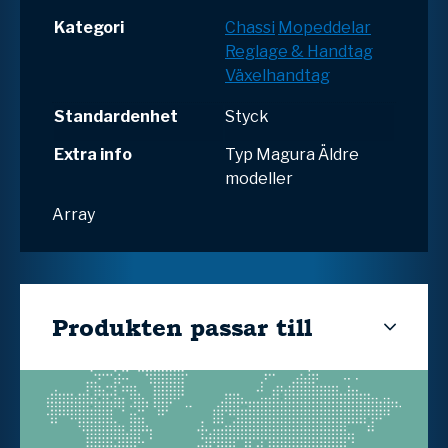
Kategori
Chassi
Mopeddelar
Reglage & Handtag
Växelhandtag
Standardenhet
Styck
Extra info
Typ Magura Äldre
modeller
Array
Produkten passar till