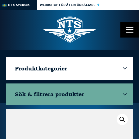
NTS Svenska
WEBBSHOP FÖR ÅTERFÖRSÄLJARE
Produktkategorier
Sök & filtrera
produkter