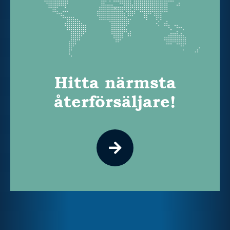
Hitta närmsta
återförsäljare!