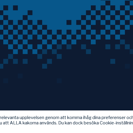
t relevanta upplevelsen genom att komma ihåg dina preferenser oc
u att ALLA kakorna används. Du kan dock besöka Cookie-inställni