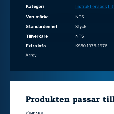
Kategori
Instruktionsbok
Lit
Varumärke
NTS
Standardenhet
Styck
Tillverkare
NTS
Extra info
KS50 1975-1976
Array
Produkten passar til
ZÜNDAPP