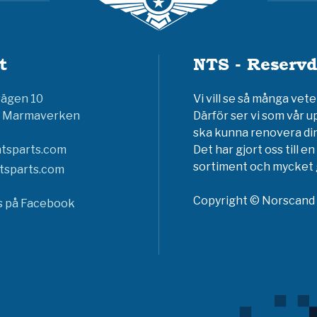
t
NTS - Reservd
vägen 10
Vi vill se så många ve
6 Marmaverken
Därför ser vi som vår u
ska kunna renovera din
tsparts.com
Det har gjort oss till 
sortiment och mycket g
tsparts.com
Copyright © Norscand A
ss på Facebook