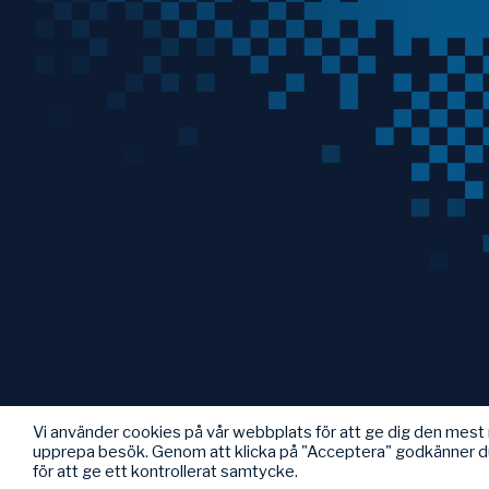
Vi använder cookies på vår webbplats för att ge dig den mes
upprepa besök. Genom att klicka på "Acceptera" godkänner d
för att ge ett kontrollerat samtycke.