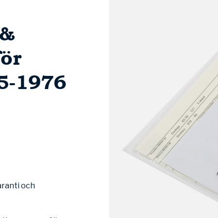
 &
ör
5-1976
aranti och