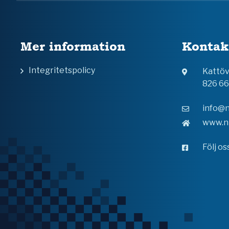
Mer information
Kontak
Integritetspolicy
Kattö
826 6
info@n
www.n
Följ o