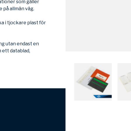
ationer som gäller
e på allmän väg.
a i tjockare plast för
ng utan endast en
ett datablad,