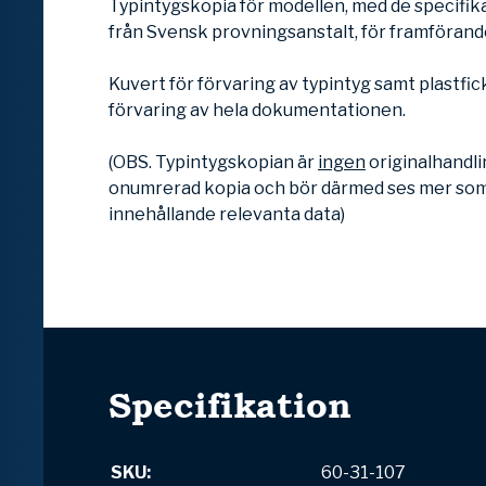
Typintygskopia för modellen, med de specifik
från Svensk provningsanstalt, för framförand
Kuvert för förvaring av typintyg samt plastfick
förvaring av hela dokumentationen.
(OBS. Typintygskopian är
ingen
originalhandli
onumrerad kopia och bör därmed ses mer som 
innehållande relevanta data)
Specifikation
SKU:
60-31-107