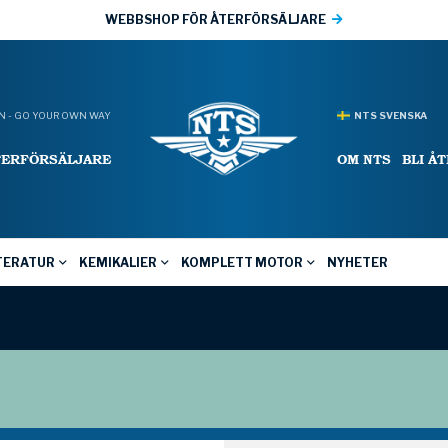
WEBBSHOP FÖR ÅTERFÖRSÄLJARE
 - GO YOUR OWN WAY
NTS SVENSKA
TERFÖRSÄLJARE
OM NTS
BLI Å
TERATUR
KEMIKALIER
KOMPLETT MOTOR
NYHETER