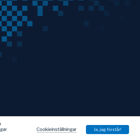
h
Cookieinställningar
ngar
Ja, jag förstår!