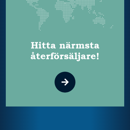
Hitta närmsta
återförsäljare!