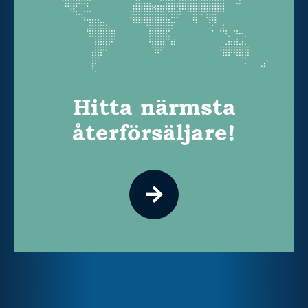
Hitta närmsta
återförsäljare!