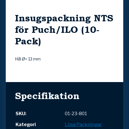
Insugspackning NTS
för Puch/ILO (10-
Pack)
Hål Ø= 13 mm
Specifikation
SKU:
01-23-801
Kategori
Lösa Packningar