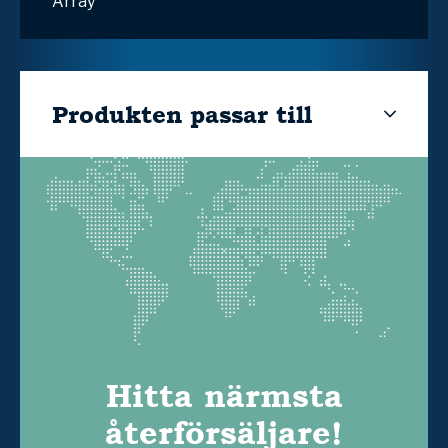
Array
Produkten passar till
Hitta närmsta
återförsäljare!