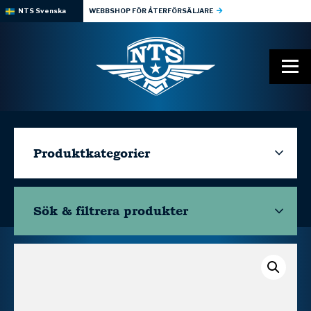
NTS Svenska
WEBBSHOP FÖR ÅTERFÖRSÄLJARE
Produktkategorier
Sök & filtrera
produkter