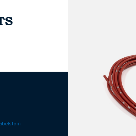
TS
abelstam