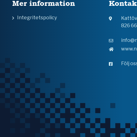
Mer information
Kontak
Integritetspolicy
Kattö
826 6
info@n
www.n
Följ o