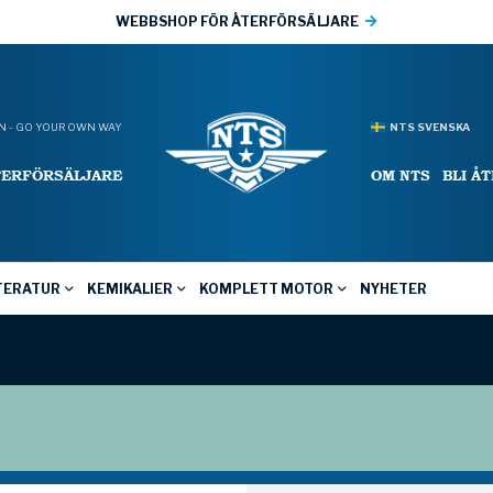
WEBBSHOP FÖR ÅTERFÖRSÄLJARE
 - GO YOUR OWN WAY
NTS SVENSKA
TERFÖRSÄLJARE
OM NTS
BLI Å
TERATUR
KEMIKALIER
KOMPLETT MOTOR
NYHETER