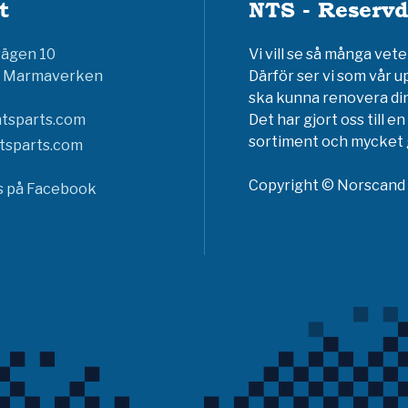
t
NTS - Reservd
vägen 10
Vi vill se så många ve
6 Marmaverken
Därför ser vi som vår u
ska kunna renovera din
tsparts.com
Det har gjort oss till 
sortiment och mycket g
tsparts.com
Copyright © Norscand A
ss på Facebook