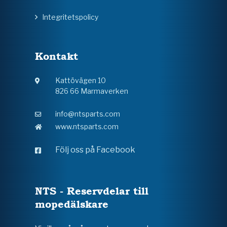
Integritetspolicy
Kontakt
Kattövägen 10
826 66 Marmaverken
info@ntsparts.com
www.ntsparts.com
Följ oss på Facebook
NTS - Reservdelar till
mopedälskare