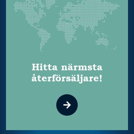
Hitta närmsta
återförsäljare!