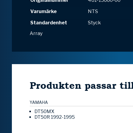
Originalnummer
4U1-15660-00
Varumärke
NTS
Standardenhet
Styck
Array
Produkten passar til
YAMAHA
DT50MX
DT50R 1992-1995