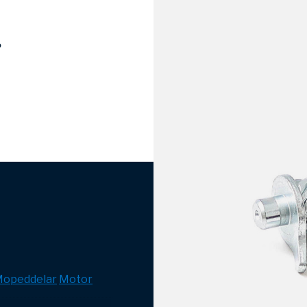
r
opeddelar
Motor