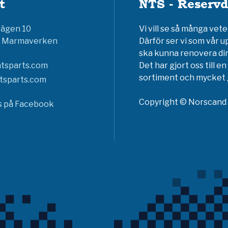
t
NTS - Reservd
vägen 10
Vi vill se så många ve
6 Marmaverken
Därför ser vi som vår u
ska kunna renovera din
tsparts.com
Det har gjort oss till 
sortiment och mycket g
tsparts.com
Copyright © Norscand A
ss på Facebook