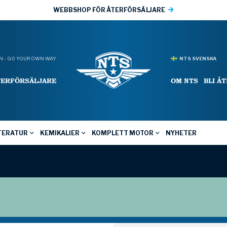
WEBBSHOP FÖR ÅTERFÖRSÄLJARE
 - GO YOUR OWN WAY
NTS SVENSKA
TERFÖRSÄLJARE
OM NTS
BLI Å
TERATUR
KEMIKALIER
KOMPLETT MOTOR
NYHETER