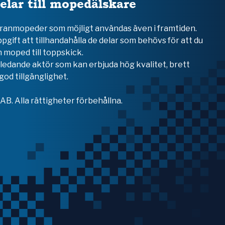
elar till mopedälskare
teranmopeder som möjligt användas även i framtiden.
ppgift att tillhandahålla de delar som behövs för att du
 moped till toppskick.
en ledande aktör som kan erbjuda hög kvalitet, brett
od tillgänglighet.
B. Alla rättigheter förbehållna.