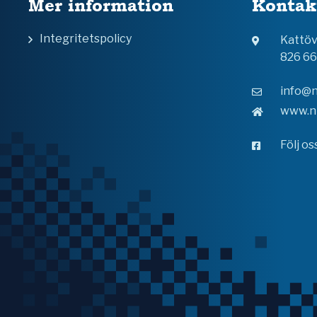
Mer information
Kontak
Integritetspolicy
Kattö
826 6
info@n
www.n
Följ o