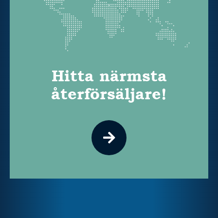
Hitta närmsta
återförsäljare!