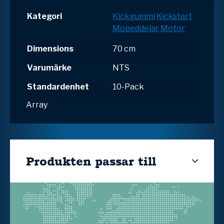
Kategori
Kickgummi
Kickstart
Mopeddelar
Motor
Dimensions
70 cm
Varumärke
NTS
Standardenhet
10-Pack
Array
Produkten passar till