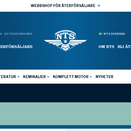
WEBBSHOP FÖR ÅTERFÖRSÄLJARE
 - GO YOUR OWN WAY
NTS SVENSKA
TERFÖRSÄLJARE
OM NTS
BLI Å
TERATUR
KEMIKALIER
KOMPLETT MOTOR
NYHETER