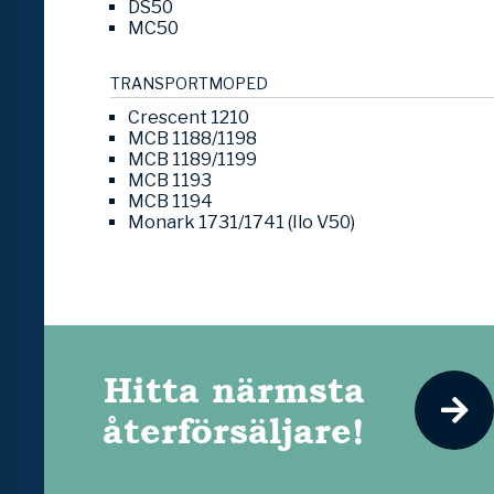
DS50
MC50
TRANSPORTMOPED
Crescent 1210
MCB 1188/1198
MCB 1189/1199
MCB 1193
MCB 1194
Monark 1731/1741 (Ilo V50)
Hitta närmsta
återförsäljare!