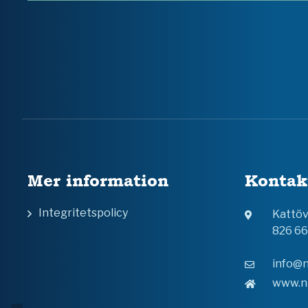
Mer information
Kontak
Integritetspolicy
Kattö
826 6
info@n
www.n