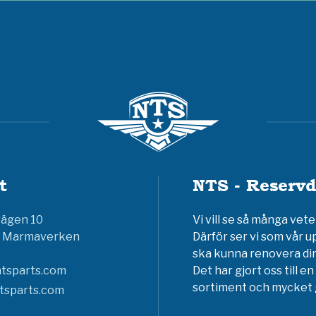
t
NTS - Reservd
vägen 10
Vi vill se så många ve
6 Marmaverken
Därför ser vi som vår u
ska kunna renovera din
tsparts.com
Det har gjort oss till 
sortiment och mycket g
tsparts.com