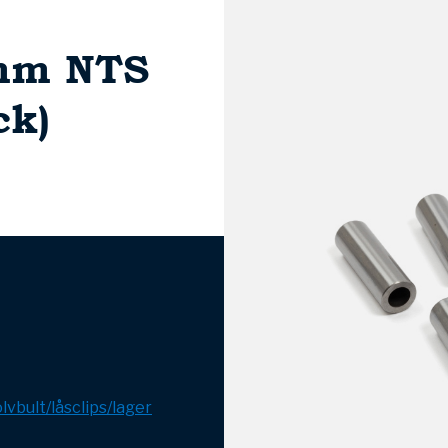
mm NTS
ck)
lvbult/låsclips/lager