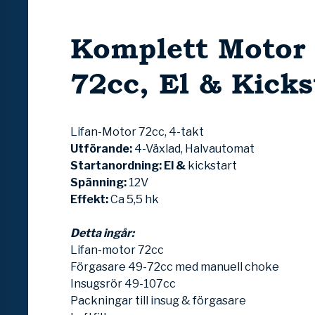
Komplett Motor 
72cc, El & Kicks
Lifan-Motor 72cc, 4-takt
Utförande:
4-Växlad, Halvautomat
Startanordning: El &
kickstart
Spänning:
12V
Effekt:
Ca 5,5 hk
Detta ingår:
Lifan-motor 72cc
Förgasare 49-72cc med manuell choke
Insugsrör 49-107cc
Packningar till insug & förgasare