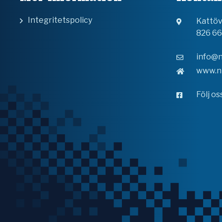
Integritetspolicy
Kattö
826 6
info@n
www.n
Följ o