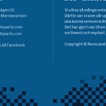
vägen 10
Vi vill se så många ve
6 Marmaverken
Därför ser vi som vår u
ska kunna renovera din
tsparts.com
Det har gjort oss till 
sortiment och mycket g
tsparts.com
Copyright © Norscand A
ss på Facebook