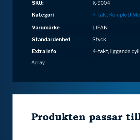
SKU:
K-9004
Kategori
4-takt
Komplett Mo
Varumärke
LIFAN
Standardenhet
Styck
Extra info
4-takt, liggande cyl
Array
Produkten passar til