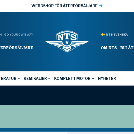
WEBBSHOP FÖR ÅTERFÖRSÄLJARE
 - GO YOUR OWN WAY
NTS SVENSKA
TERFÖRSÄLJARE
OM NTS
BLI Å
TERATUR
KEMIKALIER
KOMPLETT MOTOR
NYHETER