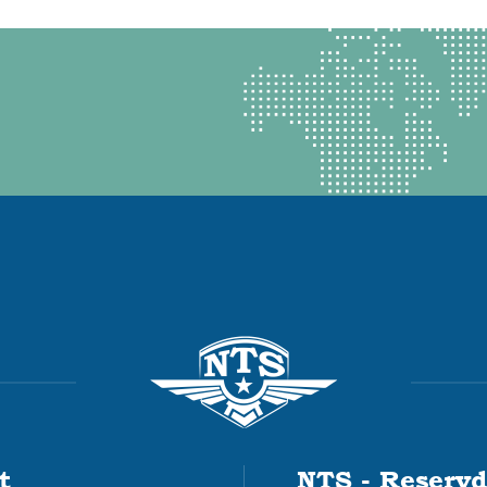
t
NTS - Reservd